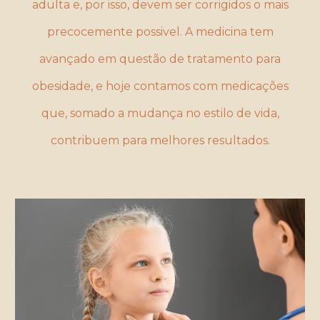
adulta e, por isso, devem ser corrigidos o mais
precocemente possivel. A medicina tem
avançado em questão de tratamento para
obesidade, e hoje contamos com medicações
que, somado a mudança no estilo de vida,
contribuem para melhores resultados.